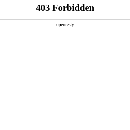
产品及服务
行业解决方案
合作伙伴
投资者关系
工智能+”规模化落地推动产业重构
2026 / 05 / 06
，《经济日报》在《“人工智能+”规模化落地推动产业重构》一文中指出
调用量已突破140万亿，两年间增长超千倍。面对这场技术洪流，如
AI for Process”理念，公司2026年Q1营收达405.6亿元
暴涨，企业AI应用已完成关键一跃：从边缘化的对话工具，进